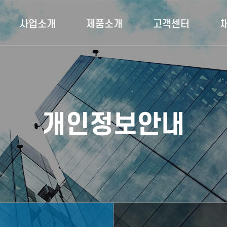
사업소개
제품소개
고객센터
채
사업분야 01
공지사항
신제품
자주하는 질문
사업분야 02
제품 01
문의게시판
제품 02
개인정보안내
빠른상담문의